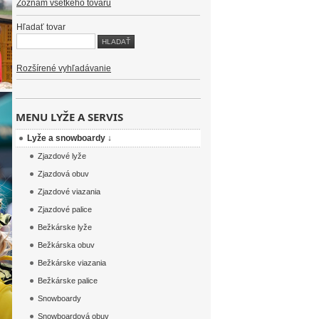
Zoznam všetkého tovaru
Hľadať tovar
Rozšírené vyhľadávanie
MENU LYŽE A SERVIS
Lyže a snowboardy ↓
Zjazdové lyže
Zjazdová obuv
Zjazdové viazania
Zjazdové palice
Bežkárske lyže
Bežkárska obuv
Bežkárske viazania
Bežkárske palice
Snowboardy
Snowboardová obuv