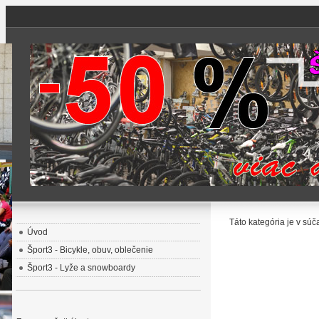
Táto kategória je v súč
Úvod
Šport3 - Bicykle, obuv, oblečenie
Šport3 - Lyže a snowboardy