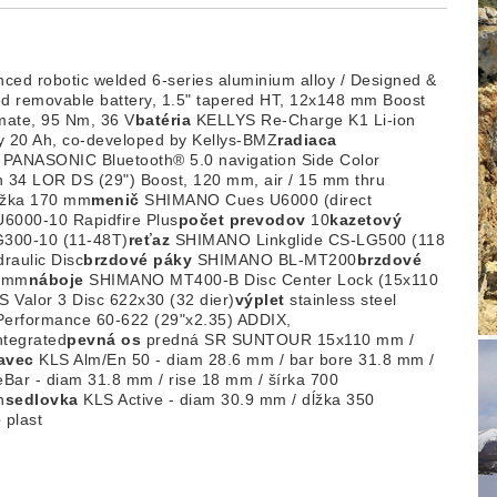
ed robotic welded 6-series aluminium alloy / Designed &
d removable battery, 1.5" tapered HT, 12x148 mm Boost
ate, 95 Nm, 36 V
batéria
KELLYS Re-Charge K1 Li-ion
ty 20 Ah, co-developed by Kellys-BMZ
radiaca
PANASONIC Bluetooth® 5.0 navigation Side Color
4 LOR DS (29") Boost, 120 mm, air / 15 mm thru
ĺžka 170 mm
menič
SHIMANO Cues U6000 (direct
000-10 Rapidfire Plus
počet prevodov
10
kazetový
300-10 (11-48T)
reťaz
SHIMANO Linkglide CS-LG500 (118
aulic Disc
brzdové páky
SHIMANO BL-MT200
brzdové
0 mm
náboje
SHIMANO MT400-B Disc Center Lock (15x110
 Valor 3 Disc 622x30 (32 dier)
výplet
stainless steel
rformance 60-622 (29"x2.35) ADDIX,
ntegrated
pevná os
predná SR SUNTOUR 15x110 mm /
avec
KLS Alm/En 50 - diam 28.6 mm / bar bore 31.8 mm /
Bar - diam 31.8 mm / rise 18 mm / šírka 700
n
sedlovka
KLS Active - diam 30.9 mm / dĺžka 350
e
plast