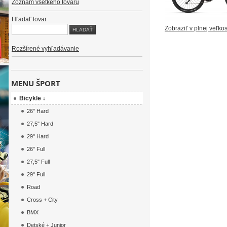
Zoznam všetkého tovaru
Hľadať tovar
Zobraziť v plnej veľkos
Rozšírené vyhľadávanie
MENU ŠPORT
Bicykle ↓
26" Hard
27,5" Hard
29" Hard
26" Full
27,5" Full
29" Full
Road
Cross + City
BMX
Detské + Junior