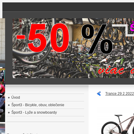
Trance 29 2 2022
Úvod
Šport3 - Bicykle, obuv, oblečenie
Šport3 - Lyže a snowboardy