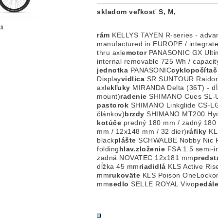
skladom veľkosť S, M,
ti
rám
KELLYS TAYEN R-series - advanc
manufactured in EUROPE / integrate
thru axle
motor
PANASONIC GX Ultim
internal removable 725 Wh / capaci
jednotka
PANASONIC
cyklopočítač
Display
vidlica
SR SUNTOUR Raidon 3
axle
kľuky
MIRANDA Delta (36T) - d
mount)
radenie
SHIMANO Cues SL-U6
pastorok
SHIMANO Linkglide CS-LG
článkov)
brzdy
SHIMANO MT200 Hydr
kotúče
predný 180 mm / zadný 18
mm / 12x148 mm / 32 dier)
ráfiky
KLS
black
plášte
SCHWALBE Nobby Nic Pe
folding
hlav.zloženie
FSA 1.5 semi-i
zadná NOVATEC 12x181 mm
predst
dĺžka 45 mm
riadidlá
KLS Active Rise
mm
rukoväte
KLS Poison OneLocko
mm
sedlo
SELLE ROYAL Vivo
pedál