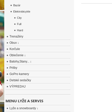
Bazár
Elektrobicykle
City
Full
Hard
Trenažéry
Obuv ↓
Korčule
Oblečenie ↓
Batohy,Stany... ↓
Prilby
GoPro kamery
Detské sedačky
VÝPREDAJ
MENU LYŽE A SERVIS
Lyže a snowboardy ↓