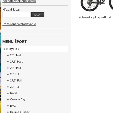
Zoznam všetkého tovaru
Hľadať tovar
Zobraziť v plnej veľkosti
Rozšírené vyhľadávanie
MENU ŠPORT
Bicykle ↓
26" Hard
27,5" Hard
29" Hard
26" Full
27,5" Full
29" Full
Road
Cross + City
BMX
Detské + Junior