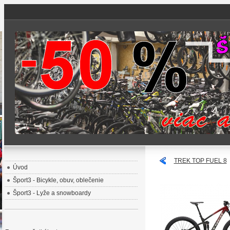
TREK TOP FUEL 8
Úvod
Šport3 - Bicykle, obuv, oblečenie
Šport3 - Lyže a snowboardy